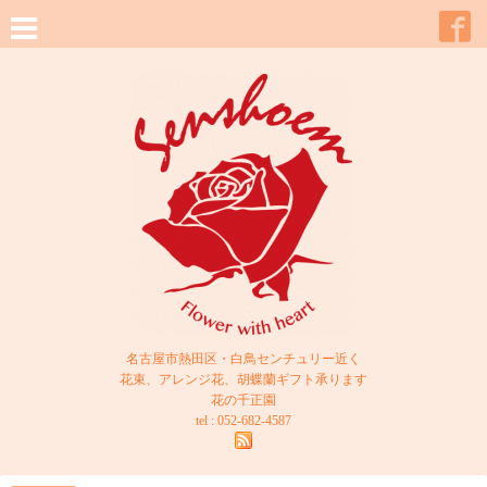
名古屋市熱田区・白鳥センチュリー近く
花束、アレンジ花、胡蝶蘭ギフト承ります
花の千正園
tel : 052-682-4587