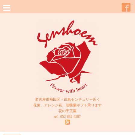
名古屋市熱田区・白鳥センチュリー近く
花束、アレンジ花、胡蝶蘭ギフト承ります
花の千正園
tel : 052-682-4587