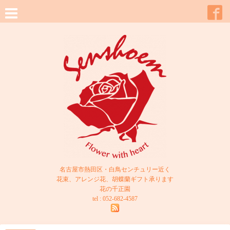
名古屋市熱田区・白鳥センチュリー近く
花束、アレンジ花、胡蝶蘭ギフト承ります
花の千正園
tel : 052-682-4587