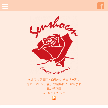
名古屋市熱田区・白鳥センチュリー近く
花束、アレンジ花、胡蝶蘭ギフト承ります
花の千正園
tel : 052-682-4587