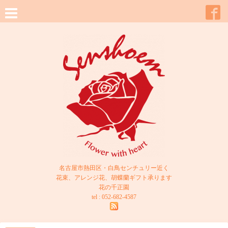
名古屋市熱田区・白鳥センチュリー近く
花束、アレンジ花、胡蝶蘭ギフト承ります
花の千正園
tel : 052-682-4587