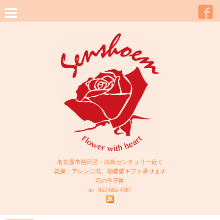
名古屋市熱田区・白鳥センチュリー近く
花束、アレンジ花、胡蝶蘭ギフト承ります
花の千正園
tel : 052-682-4587