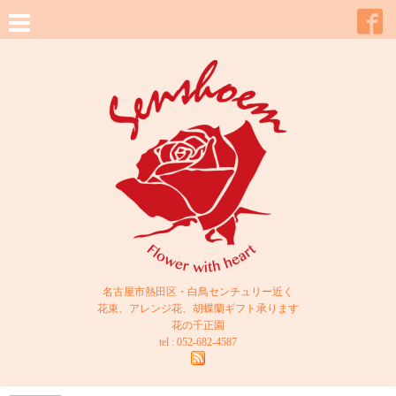
名古屋市熱田区・白鳥センチュリー近く
花束、アレンジ花、胡蝶蘭ギフト承ります
花の千正園
tel : 052-682-4587