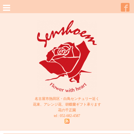
名古屋市熱田区・白鳥センチュリー近く
花束、アレンジ花、胡蝶蘭ギフト承ります
花の千正園
tel : 052-682-4587